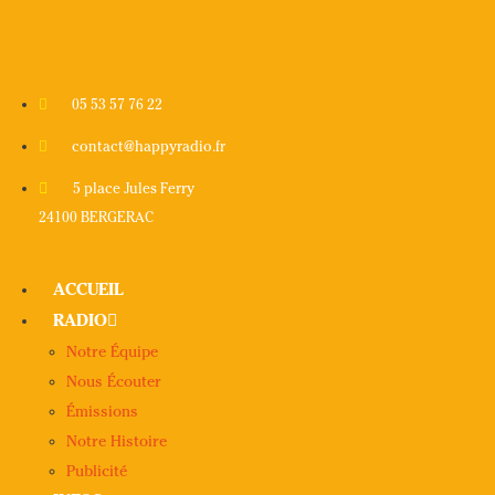
05 53 57 76 22
contact@happyradio.fr
5 place Jules Ferry
24100 BERGERAC
ACCUEIL
RADIO
Notre Équipe
Nous Écouter
Émissions
Notre Histoire
Publicité