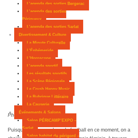
L’agenda des sorties Bergerac
L’agenda des sorties
Périgueux
L’agenda des sorties Sarlat
Divertissement & Culture
La Minute Culturelle
L’Éphémeride
L’Horoscope
L’agenda sportif
Les résultats sportifs
La Scène Régionale
Le Crush Happy Music
La Rubrique Littéraire
La Causerie
Événements & Salons
Photo DR BPFC
Salon PÉRICAMP’EXPO –
Sarlat
Puisque tout le monde parle football en ce moment, on a
Salon habitat du périgord –