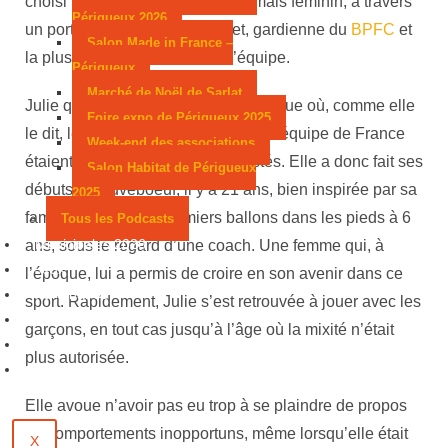
choisi nous de parler foot aussi, mais féminin, à travers
Périgueux 2026
un portrait, celui de Julie Claret, gardienne du
BPFC
et
Salon Made in France –
la plus ancienne joueuse de l’équipe.
Périgueux
Marché de Noël de Sarlat
Julie qui a débuté le football à l’époque où, comme elle
Foire expo de Périgueux 2025
le dit, les maillots des joueuses de l’équipe de France
Week-end des associations
étaient bien trop grands, pas ajustés. Elle a donc fait ses
Salon Habitat de Périgueux
débuts à Sauveboeuf, il y a 21 ans, bien inspirée par sa
2025
famille de fouteux. Premiers ballons dans les pieds à 6
Tous les Podcasts
Municipales 2026
ans, sous le regard d’une coach. Une femme qui, à
Jeux
l’époque, lui a permis de croire en son avenir dans ce
Partenaires
sport. Rapidement, Julie s’est retrouvée à jouer avec les
Emploi
garçons, en tout cas jusqu’à l’âge où la mixité n’était
Évènements
plus autorisée.
Contact
Elle avoue n’avoir pas eu trop à se plaindre de propos
ou comportements inopportuns, même lorsqu’elle était
X