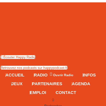
Skip
to
content
Écouter Happy Radio
Retrouvez nos podcasts sur happypodcast.fr
ACCUEIL
RADIO
INFOS
Ouvrir Radio
JEUX
PARTENAIRES
AGENDA
EMPLOI
CONTACT
Rechercher